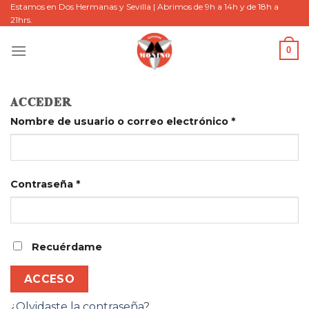
Skip
Estamos en Dos Hermanas y Sevilla | Abrimos de 9h a 14h y de 18h a
21hrs.
to
content
0
ACCEDER
Nombre de usuario o correo electrónico
*
Contraseña
*
Recuérdame
ACCESO
¿Olvidaste la contraseña?