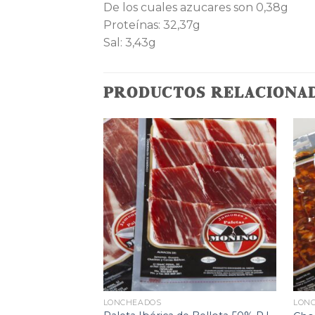
De los cuales azucares son 0,38g
Proteínas: 32,37g
Sal: 3,43g
PRODUCTOS RELACIONA
LONCHEADOS
LON