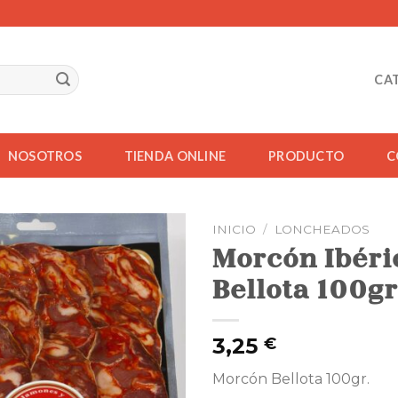
CA
NOSOTROS
TIENDA ONLINE
PRODUCTO
C
INICIO
/
LONCHEADOS
Morcón Ibéri
Bellota 100gr
3,25
€
Morcón Bellota 100gr.