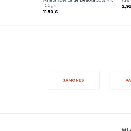
Paleta Ibérica de Bellota 50% R.I.
Chor
100gr.
2,9
11,50
€
JAMONES
PA
Mi 