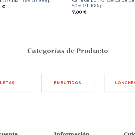
Caña de Lomo Ibérica de Bel
izo Cular Ibérico 100gr.
50% R.I. 100gr.
5
€
7,80
€
Categorías de Producto
LETAS
EMBUTIDOS
LONCHE
cuenta
Información
Cui