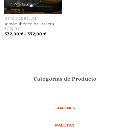
IBÉRICO DE BELLOTA
Jamón Ibérico de Bellota
50% R.I.
Rango
332,00
€
-
372,00
€
de
precios:
desde
332,00 €
hasta
372,00 €
Categorías de Producto
JAMONES
PALETAS