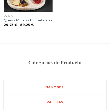
OVEJA
Queso Moñino Etiqueta Roja
Rango
29,75
€
-
59,25
€
de
precios:
desde
29,75 €
hasta
59,25 €
Categorías de Producto
JAMONES
PALETAS